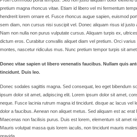
pretium magna rhoncus vitae. Etiam id libero vel mi fermentum temp
hendrerit lorem ornare et. Fusce rhoncus augue sapien, euismod po
sem diam, non cursus nisi suscipit vel. Donec aliquam risus id justo a
Nam non nulla non purus vulputate cursus. Aliquam turpis ex, ultrice
dictum eros. Curabitur convallis aliquet diam vel pretium. Orci varius
montes, nascetur ridiculus mus. Nunc pretium tempor turpis sit amet 
Donec vitae sapien ut libero venenatis faucibus. Nullam quis ant
tincidunt. Duis leo.
Donec sodales sagittis magna. Sed consequat, leo eget bibendum so
ipsum dolor sit amet, adipiscing elit. Lorem ipsum dolor sit amet, cons 
neque. Fusce lacinia rutrum magna id tincidunt. disque ac lacus vel le
dolor a faucibus. Aenean non aliquet metus. Sed aliquam est ac erat la
Maecenas non facilisis purus. Duis est lorem, elementum sit amet ni
Mauris volutpat massa quis lorem iaculis, non tincidunt mauris male
gravida.