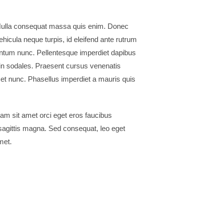
m Nulla consequat massa quis enim. Donec
icula neque turpis, id eleifend ante rutrum
mentum nunc. Pellentesque imperdiet dapibus
in sodales. Praesent cursus venenatis
amet nunc. Phasellus imperdiet a mauris quis
iam sit amet orci eget eros faucibus
 sagittis magna. Sed consequat, leo eget
met.