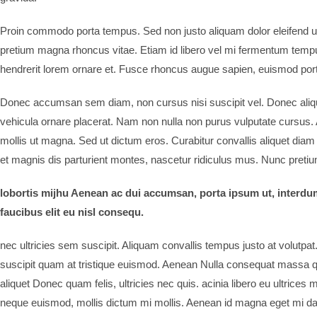
Proin commodo porta tempus. Sed non justo aliquam dolor eleifend ult
pretium magna rhoncus vitae. Etiam id libero vel mi fermentum temp
hendrerit lorem ornare et. Fusce rhoncus augue sapien, euismod port
Donec accumsan sem diam, non cursus nisi suscipit vel. Donec aliquam
vehicula ornare placerat. Nam non nulla non purus vulputate cursus. A
mollis ut magna. Sed ut dictum eros. Curabitur convallis aliquet diam
et magnis dis parturient montes, nascetur ridiculus mus. Nunc pretium
lobortis mijhu Aenean ac dui accumsan, porta ipsum ut, interdum 
faucibus elit eu nisl consequ.
nec ultricies sem suscipit. Aliquam convallis tempus justo at volutpa
suscipit quam at tristique euismod. Aenean Nulla consequat massa qui
aliquet Donec quam felis, ultricies nec quis. acinia libero eu ultrices
neque euismod, mollis dictum mi mollis. Aenean id magna eget mi dap