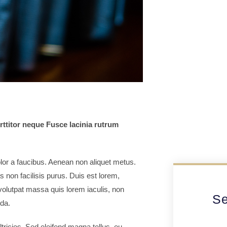
rttitor neque Fusce lacinia rutrum
olor a faucibus. Aenean non aliquet metus.
s non facilisis purus. Duis est lorem,
olutpat massa quis lorem iaculis, non
Se
ida.
ricies. Sed eleifend magna tellus, eu