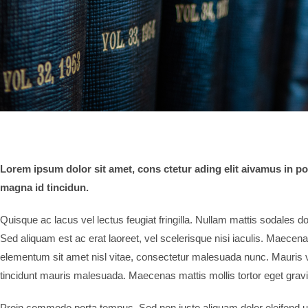
Lorem ipsum dolor sit amet, cons ctetur ading elit aivamus in po
magna id tincidun.
Quisque ac lacus vel lectus feugiat fringilla. Nullam mattis sodales d
Sed aliquam est ac erat laoreet, vel scelerisque nisi iaculis. Maecena
elementum sit amet nisl vitae, consectetur malesuada nunc. Mauris v
tincidunt mauris malesuada. Maecenas mattis mollis tortor eget grav
Proin commodo porta tempus. Sed non justo aliquam dolor eleifend ult