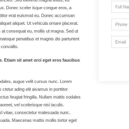
us. Donec sceler isque congue eros, a
rttitor erat euismod eu. Donec accumsan
liquet aliquet. Ut vehicula ornare placerat.
s at consequat eu, mollis ut magna. Sed ut
 natoque penatibus et magnis dis parturient
convallis.
e. Etiam sit amet orci eget eros faucibus
dales, augue velit cursus nunc. Lorem
ctetur ading elit aivamus in porttitor
ctus feugiat fringilla. Nullam mattis sodales
oreet, vel scelerisque nisi iaculis.
sl vitae, consectetur malesuada nunc.
suada. Maecenas mattis mollis tortor eget